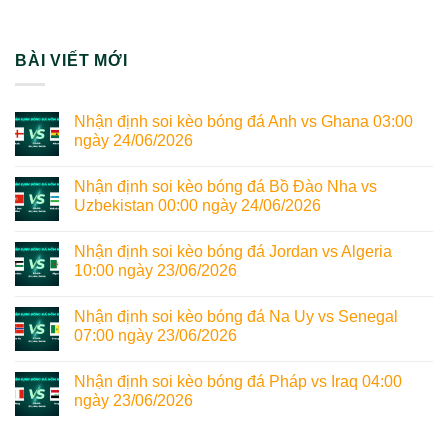
BÀI VIẾT MỚI
Nhận định soi kèo bóng đá Anh vs Ghana 03:00
ngày 24/06/2026
Nhận định soi kèo bóng đá Bồ Đào Nha vs
Uzbekistan 00:00 ngày 24/06/2026
Nhận định soi kèo bóng đá Jordan vs Algeria
10:00 ngày 23/06/2026
Nhận định soi kèo bóng đá Na Uy vs Senegal
07:00 ngày 23/06/2026
Nhận định soi kèo bóng đá Pháp vs Iraq 04:00
ngày 23/06/2026