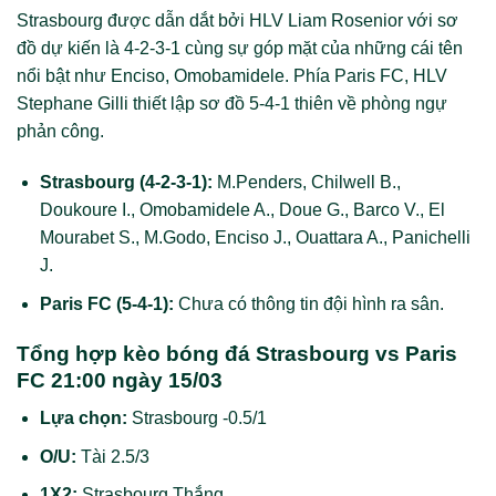
Strasbourg được dẫn dắt bởi HLV Liam Rosenior với sơ
đồ dự kiến là 4-2-3-1 cùng sự góp mặt của những cái tên
nổi bật như Enciso, Omobamidele. Phía Paris FC, HLV
Stephane Gilli thiết lập sơ đồ 5-4-1 thiên về phòng ngự
phản công.
Strasbourg (4-2-3-1):
M.Penders, Chilwell B.,
Doukoure I., Omobamidele A., Doue G., Barco V., El
Mourabet S., M.Godo, Enciso J., Ouattara A., Panichelli
J.
Paris FC (5-4-1):
Chưa có thông tin đội hình ra sân.
Tổng hợp kèo bóng đá Strasbourg vs Paris
FC 21:00 ngày 15/03
Lựa chọn:
Strasbourg -0.5/1
O/U:
Tài 2.5/3
1X2:
Strasbourg Thắng