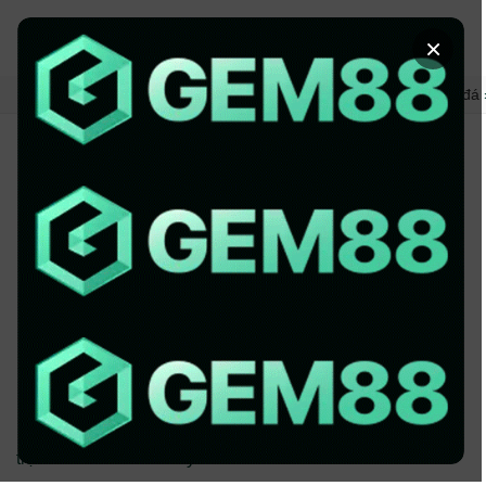
Bỏ
qua
×
nội
dung
Trang chủ
»
Nhận định bóng đá
NHẬN ĐỊNH BÓNG ĐÁ
Nhận định soi kèo bóng đá
Strasbourg vs Paris FC 21:00 ngày
15/03/2026
ĐĂNG VÀO
THÁNG 3 15, 2026
BỞI
Nhận định, Soi kèo Strasbourg vs Paris FC, dự đoán giải
Ligue 1 hôm nay 21:00 ngày 15/03 chính xác. Nhận định
bóng đá, phân tích tỷ lệ kèo France dự đoán kết quả tỷ số
trận đấu tối và đêm nay nhanh nhất.