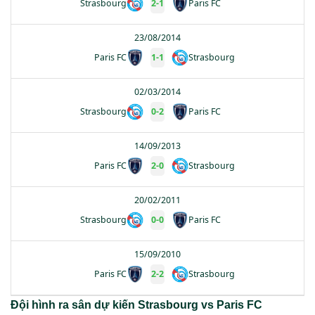
Strasbourg
2
-
1
Paris FC
23/08/2014
Paris FC
1
-
1
Strasbourg
02/03/2014
Strasbourg
0
-
2
Paris FC
14/09/2013
Paris FC
2
-
0
Strasbourg
20/02/2011
Strasbourg
0
-
0
Paris FC
15/09/2010
Paris FC
2
-
2
Strasbourg
Đội hình ra sân dự kiến Strasbourg vs Paris FC