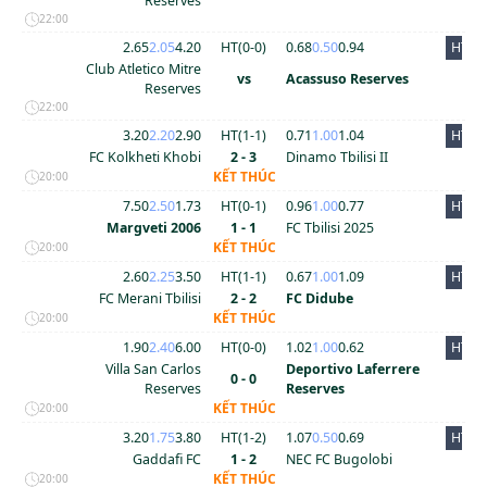
Reserves
22:00
2.65
2.05
4.20
HT(
0
-
0
)
0.68
0.50
0.94
HT
Club Atletico Mitre
vs
Acassuso Reserves
Reserves
22:00
3.20
2.20
2.90
HT(
1
-
1
)
0.71
1.00
1.04
HT
FC Kolkheti Khobi
2 - 3
Dinamo Tbilisi II
KẾT THÚC
20:00
7.50
2.50
1.73
HT(
0
-
1
)
0.96
1.00
0.77
HT
Margveti 2006
1 - 1
FC Tbilisi 2025
KẾT THÚC
20:00
2.60
2.25
3.50
HT(
1
-
1
)
0.67
1.00
1.09
HT
FC Merani Tbilisi
2 - 2
FC Didube
KẾT THÚC
20:00
1.90
2.40
6.00
HT(
0
-
0
)
1.02
1.00
0.62
HT
Villa San Carlos
Deportivo Laferrere
0 - 0
Reserves
Reserves
KẾT THÚC
20:00
3.20
1.75
3.80
HT(
1
-
2
)
1.07
0.50
0.69
HT
Gaddafi FC
1 - 2
NEC FC Bugolobi
KẾT THÚC
20:00