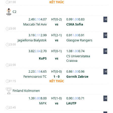
KẾT THÚC
01:00
C2
2.49
2.10
4.07
HT(
0
-
2
)
0.99
1.00
0.83
HT
Maccabi Tel Aviv
vs
CSKA Sofia
23:00
3.19
2.11
2.99
HT(
2
-
1
)
0.91
1.00
0.91
HT
Jagiellonia Bialystok
vs
Glasgow Rangers
23:00
3.82
2.04
2.70
HT(
0
-
1
)
1.08
1.00
0.74
HT
CS Universitatea
KuPS
vs
Craiova
22:00
2.23
2.18
4.65
HT(
0
-
0
)
0.86
1.00
0.96
HT
Ferencvarosi TC
1 - 0
Gornik Zabrze
KẾT THÚC
01:15
Finland Kolmonen
1.39
3.80
8.00
HT(
1
-
0
)
0.90
2.00
0.71
HT
MiPK
vs
LAUTP
22:45