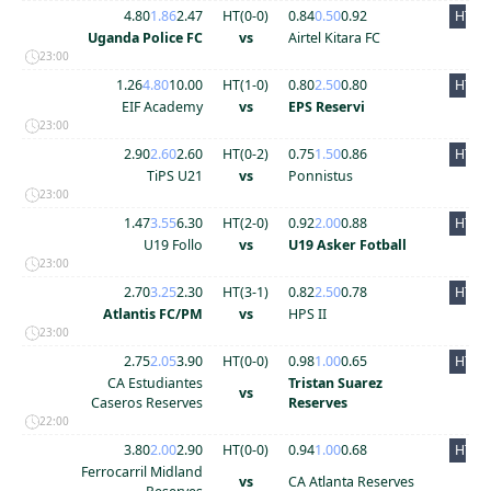
4.80
1.86
2.47
HT(
0
-
0
)
0.84
0.50
0.92
HT
Uganda Police FC
vs
Airtel Kitara FC
23:00
1.26
4.80
10.00
HT(
1
-
0
)
0.80
2.50
0.80
HT
EIF Academy
vs
EPS Reservi
23:00
2.90
2.60
2.60
HT(
0
-
2
)
0.75
1.50
0.86
HT
TiPS U21
vs
Ponnistus
23:00
1.47
3.55
6.30
HT(
2
-
0
)
0.92
2.00
0.88
HT
U19 Follo
vs
U19 Asker Fotball
23:00
2.70
3.25
2.30
HT(
3
-
1
)
0.82
2.50
0.78
HT
Atlantis FC/PM
vs
HPS II
23:00
2.75
2.05
3.90
HT(
0
-
0
)
0.98
1.00
0.65
HT
CA Estudiantes
Tristan Suarez
vs
Caseros Reserves
Reserves
22:00
3.80
2.00
2.90
HT(
0
-
0
)
0.94
1.00
0.68
HT
Ferrocarril Midland
vs
CA Atlanta Reserves