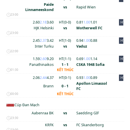
Paide
vs
Rapid Wien
Linnameeskond
23:00
2.60
2.18
3.60
HT(
0
-
0
)
0.81
1.00
1.01
HT
HJK Helsinki
vs
Motherwell FC
23:00
2.45
2.37
3.42
HT(
1
-
0
)
0.94
1.00
0.88
HT
Inter Turku
vs
Vaduz
22:00
1.59
2.60
9.20
HT(
1
-
1
)
0.69
1.00
1.14
HT
Panathinaikos
1 - 1
CSKA 1948 Sofia
KẾT THÚC
01:30
2.06
2.44
4.37
HT(
0
-
1
)
0.93
1.00
0.89
HT
Apollon Limassol
Brann
0 - 1
FC
KẾT THÚC
00:00
Cúp Đan Mạch
Aabenraa BK
vs
Saedding GIF
23:30
KRFK
vs
FC Skanderborg
23:00