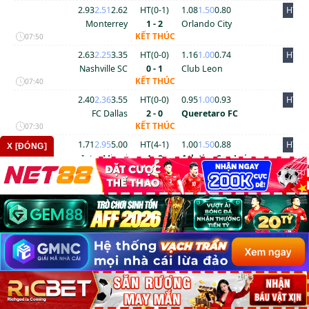
2.93
2.51
2.62
HT(
0
-
1
)
1.08
1.50
0.80
HT
Monterrey
1 - 2
Orlando City
KẾT THÚC
07:50
2.63
2.25
3.35
HT(
0
-
0
)
1.16
1.00
0.74
HT
Nashville SC
0 - 1
Club Leon
KẾT THÚC
07:40
2.40
2.36
3.55
HT(
0
-
0
)
0.95
1.00
0.93
HT
FC Dallas
2 - 0
Queretaro FC
KẾT THÚC
07:30
1.71
2.95
5.00
HT(
4
-
1
)
1.00
1.50
0.88
HT
X [ĐÓNG]
Inter Miami
4 - 2
Atletico San Luis
KẾT THÚC
06:40
USL Championship Mỹ
2.73
2.21
3.35
HT(
0
-
0
)
0.67
1.00
1.14
HT
Las Vegas Lights
0 - 0
Oakland Roots
KẾT THÚC
09:30
2.01
2.40
4.20
HT(
1
-
0
)
0.90
1.00
0.90
HT
El Paso Locomotive
1 - 0
Monterey Bay FC
FC
KẾT THÚC
08:00