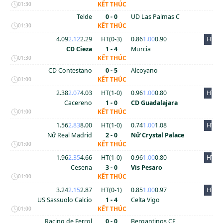
KẾT THÚC
01:30
Telde
0 - 0
UD Las Palmas C
KẾT THÚC
01:30
4.09
2.12
2.29
HT(
0
-
3
)
0.86
1.00
0.90
HT
CD Cieza
1 - 4
Murcia
KẾT THÚC
01:30
CD Contestano
0 - 5
Alcoyano
KẾT THÚC
01:00
2.38
2.07
4.03
HT(
1
-
0
)
0.96
1.00
0.80
HT
Cacereno
1 - 0
CD Guadalajara
KẾT THÚC
01:00
1.56
2.83
8.00
HT(
1
-
0
)
0.74
1.00
1.08
HT
Nữ Real Madrid
2 - 0
Nữ Crystal Palace
KẾT THÚC
01:00
1.96
2.35
4.66
HT(
1
-
0
)
0.96
1.00
0.80
HT
Cesena
3 - 0
Vis Pesaro
KẾT THÚC
01:00
3.24
2.15
2.87
HT(
0
-
1
)
0.85
1.00
0.97
HT
US Sassuolo Calcio
1 - 4
Celta Vigo
KẾT THÚC
01:00
Racing de Ferrol
0 - 0
Bergantinos CF