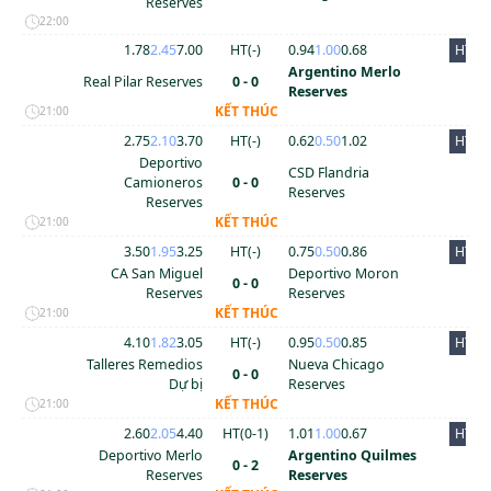
Reserves
22:00
1.78
2.45
7.00
HT(
-
)
0.94
1.00
0.68
HT
Argentino Merlo
Real Pilar Reserves
0 - 0
Reserves
KẾT THÚC
21:00
2.75
2.10
3.70
HT(
-
)
0.62
0.50
1.02
HT
Deportivo
CSD Flandria
Camioneros
0 - 0
Reserves
Reserves
KẾT THÚC
21:00
3.50
1.95
3.25
HT(
-
)
0.75
0.50
0.86
HT
CA San Miguel
Deportivo Moron
0 - 0
Reserves
Reserves
KẾT THÚC
21:00
4.10
1.82
3.05
HT(
-
)
0.95
0.50
0.85
HT
Talleres Remedios
Nueva Chicago
0 - 0
Dự bị
Reserves
KẾT THÚC
21:00
2.60
2.05
4.40
HT(
0
-
1
)
1.01
1.00
0.67
HT
Deportivo Merlo
Argentino Quilmes
0 - 2
Reserves
Reserves