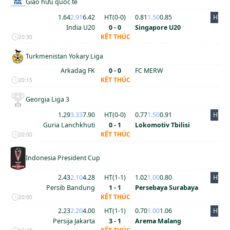
Giao hữu quốc tế
1.64
2.91
6.42
HT(
0
-
0
)
0.81
1.50
0.85
HT
India U20
0 - 0
Singapore U20
KẾT THÚC
20:30
Turkmenistan Yokary Liga
Arkadag FK
0 - 0
FC MERW
KẾT THÚC
20:15
Georgia Liga 3
1.29
3.33
7.90
HT(
0
-
0
)
0.77
1.50
0.91
HT
Guria Lanchkhuti
0 - 1
Lokomotiv Tbilisi
KẾT THÚC
20:00
Indonesia President Cup
2.43
2.10
4.28
HT(
1
-
1
)
1.02
1.00
0.80
HT
Persib Bandung
1 - 1
Persebaya Surabaya
KẾT THÚC
20:00
2.23
2.20
4.00
HT(
1
-
1
)
0.70
1.00
1.06
HT
Persija Jakarta
3 - 1
Arema Malang