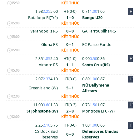
KẾT THÚC
05:30
1.98
2.25
5.00
HT(
0
-
0
)
0.71
1.00
1.05
HT
Botafogo RJ(Trẻ)
1 - 0
Bangu U20
KẾT THÚC
05:00
Veranopolis RS
0 - 0
GA Farroupilha/RS
KẾT THÚC
05:00
Gloria RS
0 - 1
EC Passo Fundo
KẾT THÚC
05:00
2.35
1.85
5.40
HT(
1
-
0
)
0.90
0.50
0.86
HT
Aimore RS
1 - 1
Santa Cruz(RS)
KẾT THÚC
05:00
2.07
2.37
4.10
HT(
3
-
0
)
0.89
1.00
0.87
HT
Nữ Ballymena
Greenisland (W)
5 - 1
Allstars
KẾT THÚC
02:00
11.00
3.60
1.33
HT(
0
-
3
)
0.73
1.50
1.07
HT
St Johnstone (W)
2 - 8
Montrose LFC (W)
KẾT THÚC
02:00
2.25
2.10
5.75
HT(
0
-
0
)
1.03
1.00
0.65
HT
CS Dock Sud
Defensores Unidos
0 - 0
Reserves
Reserves