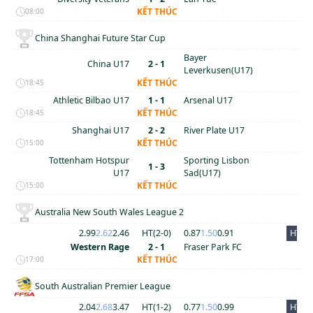
KẾT THÚC
08:00
China Shanghai Future Star Cup
Bayer
China U17
2 - 1
Leverkusen(U17)
KẾT THÚC
18:45
Athletic Bilbao U17
1 - 1
Arsenal U17
KẾT THÚC
18:45
Shanghai U17
2 - 2
River Plate U17
KẾT THÚC
15:00
Tottenham Hotspur
Sporting Lisbon
1 - 3
U17
Sad(U17)
KẾT THÚC
15:00
Australia New South Wales League 2
2.99
2.62
2.46
HT(
2
-
0
)
0.87
1.50
0.91
HT
Western Rage
2 - 1
Fraser Park FC
KẾT THÚC
17:00
South Australian Premier League
2.04
2.68
3.47
HT(
1
-
2
)
0.77
1.50
0.99
HT