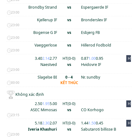
Brondby Strand
vs
Espergaerde IF
23:00
Kjellerup IF
vs
Bronderslev IF
23:00
Bogense G IF
vs
Esbjerg FB
23:00
Vaeggerlose
vs
Hillerod Fodbold
23:00
3.40
2.14
2.77
HT(
0
-
0
)
0.87
1.00
0.95
HT
Naestved
vs
Hvidovre IF
23:00
Slagelse BI
0 - 4
Nr. sundby
KẾT THÚC
00:00
Không xác định
2.50
1.95
5.00
HT(
0
-
0
)
HT
ASEC Mimosas
vs
CO Korhogo
23:15
5.18
2.30
2.07
HT(
0
-
0
)
1.44
1.50
0.45
HT
Iveria Khashuri
vs
Sabutaroti billisse B
23:00