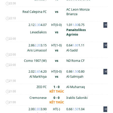
22:30
AC Leon Monza
Real Calepina FC
vs
Brianza
22:10
2.12
2.30
4.07
HT(
0
-
0
)
1.01
1.00
0.75
HT
Panaitolikos
Levadiakos
vs
Agrinio
22:00
2.86
2.20
3.15
HT(
1
-
0
)
0.64
1.00
1.11
HT
Aris Limassol
vs
Al-Sadd
22:00
Como 1907 (W)
vs
Nữ Roma CF
22:00
2.02
2.65
4.20
HT(
0
-
0
)
0.86
1.50
0.80
HT
Al Markhiya
vs
Al-Salmiyah
21:30
ZED FC
1 - 0
Al-Muharraq
KẾT THÚC
21:00
Cremonese
0 - 0
Iraklis Saloniki
KẾT THÚC
21:00
2.00
2.83
3.90
HT(
-
)
0.66
1.50
1.04
HT