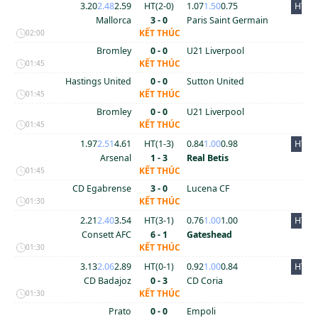
3.20
2.48
2.59
HT(
2
-
0
)
1.07
1.50
0.75
HT
Mallorca
3 - 0
Paris Saint Germain
KẾT THÚC
02:00
Bromley
0 - 0
U21 Liverpool
KẾT THÚC
01:45
Hastings United
0 - 0
Sutton United
KẾT THÚC
01:45
Bromley
0 - 0
U21 Liverpool
KẾT THÚC
01:45
1.97
2.51
4.61
HT(
1
-
3
)
0.84
1.00
0.98
HT
Arsenal
1 - 3
Real Betis
KẾT THÚC
01:45
CD Egabrense
3 - 0
Lucena CF
KẾT THÚC
01:30
2.21
2.40
3.54
HT(
3
-
1
)
0.76
1.00
1.00
HT
Consett AFC
6 - 1
Gateshead
KẾT THÚC
01:30
3.13
2.06
2.89
HT(
0
-
1
)
0.92
1.00
0.84
HT
CD Badajoz
0 - 3
CD Coria
KẾT THÚC
01:30
Prato
0 - 0
Empoli