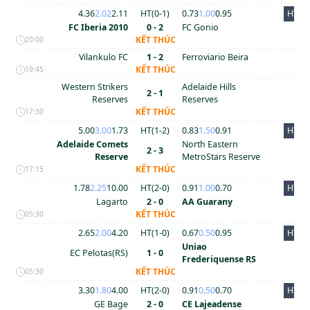
4.36
2.02
2.11
HT(
0
-
1
)
0.73
1.00
0.95
HT
FC Iberia 2010
0 - 2
FC Gonio
KẾT THÚC
20:00
Vilankulo FC
1 - 2
Ferroviario Beira
KẾT THÚC
19:45
Western Strikers
Adelaide Hills
2 - 1
Reserves
Reserves
KẾT THÚC
17:30
5.00
3.00
1.73
HT(
1
-
2
)
0.83
1.50
0.91
HT
Adelaide Comets
North Eastern
2 - 3
Reserve
MetroStars Reserve
KẾT THÚC
17:15
1.78
2.25
10.00
HT(
2
-
0
)
0.91
1.00
0.70
HT
Lagarto
2 - 0
AA Guarany
KẾT THÚC
05:30
2.65
2.00
4.20
HT(
1
-
0
)
0.67
0.50
0.95
HT
Uniao
EC Pelotas(RS)
1 - 0
Frederiquense RS
KẾT THÚC
05:30
3.30
1.80
4.00
HT(
2
-
0
)
0.91
0.50
0.70
HT
GE Bage
2 - 0
CE Lajeadense