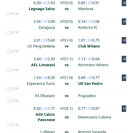
6.30
2.62
1.63
HT(
0
-
0
)
0.85
1.00
0.91
HT
Legnago Salus
vs
Mantova
23:30
3.56
1.97
3.00
HT(
0
-
0
)
0.74
0.50
1.08
HT
Zaragoza
vs
Andorra FC
23:30
2.01
2.09
5.60
HT(
1
-
0
)
1.01
1.00
0.75
HT
US Pergolettese
vs
Club Milano
23:00
3.40
2.18
2.50
HT(
1
-
1
)
1.13
1.00
0.64
HT
AEL Limassol
vs
Atromitos Athens
23:00
1.53
2.96
8.35
HT(
1
-
0
)
0.89
1.50
0.77
HT
Esperance Tunis
vs
UD San Pedro
23:00
KS Elbasani
vs
Pogradeci
23:00
8.30
2.30
1.77
HT(
0
-
1
)
0.77
1.00
0.97
HT
ASD Calcio
vs
Desenzano Calvina
Pavonese
22:30
Luftetari
vs
Butrinti Sarande