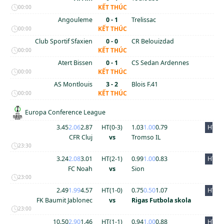
KẾT THÚC
00:00
Angouleme
0 - 1
Trelissac
KẾT THÚC
00:00
Club Sportif Sfaxien
0 - 0
CR Belouizdad
KẾT THÚC
00:00
Atert Bissen
0 - 1
CS Sedan Ardennes
KẾT THÚC
00:00
AS Montlouis
3 - 2
Blois F.41
KẾT THÚC
00:00
Europa Conference League
3.45
2.06
2.87
HT(
0
-
3
)
1.03
1.00
0.79
HT
CFR Cluj
vs
Tromso IL
23:30
3.24
2.08
3.01
HT(
2
-
1
)
0.99
1.00
0.83
HT
FC Noah
vs
Sion
23:00
2.49
1.99
4.57
HT(
1
-
0
)
0.75
0.50
1.07
HT
FK Baumit Jablonec
vs
Rigas Futbola skola
23:00
10.50
2.90
1.46
HT(
1
-
1
)
0.94
1.00
0.88
HT