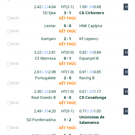
2.42
2.22
4.04
HT(
2
-
1
)
1.09
1.00
0.68
HT
SD Ejea
3 - 1
CA Cirbonero
KẾT THÚC
00:00
Leotar
0 - 0
HNK Capljina
KẾT THÚC
00:00
Kamjani
2 - 1
KF Lepenci
KẾT THÚC
00:00
3.22
2.06
2.81
HT(
0
-
0
)
0.92
1.00
0.84
HT
CE Manresa
0 - 1
Espanyol B
KẾT THÚC
00:00
2.61
2.30
2.98
HT(
1
-
0
)
0.91
1.00
0.85
HT
Portugalete
2 - 0
Racing B
KẾT THÚC
00:00
2.30
2.24
3.69
HT(
1
-
0
)
0.61
1.00
1.17
HT
Real Oviedo B
6 - 0
CD Covadonga
KẾT THÚC
00:00
2.49
1.95
4.20
HT(
0
-
1
)
0.71
0.50
1.05
HT
Unionistas de
SD Ponferradina
1 - 2
Salamanca
KẾT THÚC
00:00