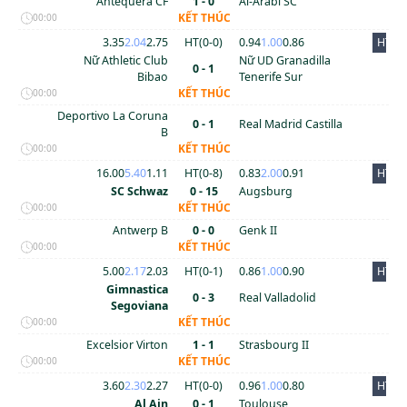
Antequera CF
1 - 0
Al-Arabi SC
KẾT THÚC
00:00
3.35
2.04
2.75
HT(
0
-
0
)
0.94
1.00
0.86
HT
Nữ Athletic Club
Nữ UD Granadilla
0 - 1
Bibao
Tenerife Sur
KẾT THÚC
00:00
Deportivo La Coruna
0 - 1
Real Madrid Castilla
B
KẾT THÚC
00:00
16.00
5.40
1.11
HT(
0
-
8
)
0.83
2.00
0.91
HT
SC Schwaz
0 - 15
Augsburg
KẾT THÚC
00:00
Antwerp B
0 - 0
Genk II
KẾT THÚC
00:00
5.00
2.17
2.03
HT(
0
-
1
)
0.86
1.00
0.90
HT
Gimnastica
0 - 3
Real Valladolid
Segoviana
KẾT THÚC
00:00
Excelsior Virton
1 - 1
Strasbourg II
KẾT THÚC
00:00
3.60
2.30
2.27
HT(
0
-
0
)
0.96
1.00
0.80
HT
Al Ain
0 - 1
Toulouse