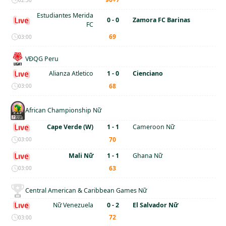
Estudiantes Merida
0 - 0
Zamora FC Barinas
FC
'
69
03:00
VĐQG Peru
Alianza Atletico
1 - 0
Cienciano
'
68
03:00
African Championship Nữ
Cape Verde (W)
1 - 1
Cameroon Nữ
'
70
03:00
Mali Nữ
1 - 1
Ghana Nữ
'
63
03:00
Central American & Caribbean Games Nữ
Nữ Venezuela
0 - 2
El Salvador Nữ
'
72
03:00