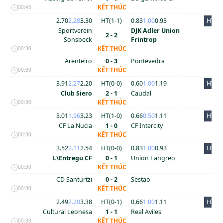
KẾT THÚC
00:45
2.70
2.28
3.30
HT(
1
-
1
)
0.83
1.00
0.93
HT
Sportverein
DJK Adler Union
2 - 2
Sonsbeck
Frintrop
KẾT THÚC
00:30
Arenteiro
0 - 3
Pontevedra
KẾT THÚC
00:30
3.91
2.27
2.20
HT(
0
-
0
)
0.60
1.00
1.19
HT
Club Siero
2 - 1
Caudal
KẾT THÚC
00:30
3.01
1.96
3.23
HT(
1
-
0
)
0.66
0.50
1.11
HT
CF La Nucia
1 - 0
CF Intercity
KẾT THÚC
00:30
3.52
2.11
2.54
HT(
0
-
0
)
0.83
1.00
0.93
HT
L\Entregu CF
0 - 1
Union Langreo
KẾT THÚC
00:30
CD Santurtzi
0 - 2
Sestao
KẾT THÚC
00:30
2.49
2.20
3.38
HT(
0
-
1
)
0.66
1.00
1.11
HT
Cultural Leonesa
1 - 1
Real Aviles
KẾT THÚC
00:30