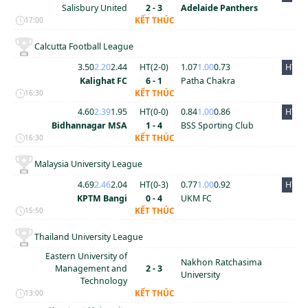
Salisbury United
2 - 3
Adelaide Panthers
KẾT THÚC
17:00
Calcutta Football League
3.50
2.20
2.44
HT(
2
-
0
)
1.07
1.00
0.73
HT
Kalighat FC
6 - 1
Patha Chakra
KẾT THÚC
16:30
4.60
2.39
1.95
HT(
0
-
0
)
0.84
1.00
0.86
HT
Bidhannagar MSA
1 - 4
BSS Sporting Club
KẾT THÚC
16:30
Malaysia University League
4.69
2.46
2.04
HT(
0
-
3
)
0.77
1.00
0.92
HT
KPTM Bangi
0 - 4
UKM FC
KẾT THÚC
15:50
Thailand University League
Eastern University of
Nakhon Ratchasima
Management and
2 - 3
University
Technology
KẾT THÚC
13:00