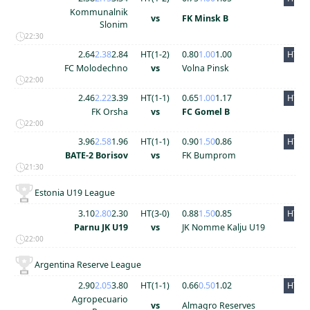
Kommunalnik
vs
FK Minsk B
Slonim
22:30
2.64
2.38
2.84
HT(
1
-
2
)
0.80
1.00
1.00
HT
FC Molodechno
vs
Volna Pinsk
22:00
2.46
2.22
3.39
HT(
1
-
1
)
0.65
1.00
1.17
HT
FK Orsha
vs
FC Gomel B
22:00
3.96
2.58
1.96
HT(
1
-
1
)
0.90
1.50
0.86
HT
BATE-2 Borisov
vs
FK Bumprom
21:30
Estonia U19 League
3.10
2.80
2.30
HT(
3
-
0
)
0.88
1.50
0.85
HT
Parnu JK U19
vs
JK Nomme Kalju U19
22:00
Argentina Reserve League
2.90
2.05
3.80
HT(
1
-
1
)
0.66
0.50
1.02
HT
Agropecuario
vs
Almagro Reserves