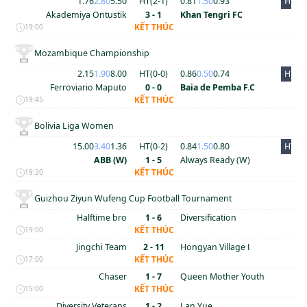
1.76
2.80
5.50
HT(
2
-
1
)
0.81
1.50
0.93
HT
Akademiya Ontustik
3 - 1
Khan Tengri FC
KẾT THÚC
19:00
Mozambique Championship
2.15
1.90
8.00
HT(
0
-
0
)
0.86
0.50
0.74
HT
Ferroviario Maputo
0 - 0
Baia de Pemba F.C
KẾT THÚC
19:45
Bolivia Liga Women
15.00
3.40
1.36
HT(
0
-
2
)
0.84
1.50
0.80
HT
ABB (W)
1 - 5
Always Ready (W)
KẾT THÚC
19:20
Guizhou Ziyun Wufeng Cup Football Tournament
Halftime bro
1 - 6
Diversification
KẾT THÚC
19:00
Jingchi Team
2 - 11
Hongyan Village Ⅰ
KẾT THÚC
17:00
Chaser
1 - 7
Queen Mother Youth
KẾT THÚC
15:00
Diversity Veterans
1 - 2
Lan Yue