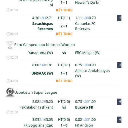
1 - 1
Newell"s Dự bị
bị
KẾT THÚC
01:00
4.30
1.93
2.71
HT(
1
-
1
)
1.11
1.00
0.70
HT
Sacachispas
Canuelas FC
2 - 1
Reserves
Reserves
KẾT THÚC
00:00
Peru Campeonato Nacional Women
Yanapuma (W)
vs
FBC Melgar (W)
22:00
6.00
2.60
1.81
HT(
0
-
1
)
0.75
1.00
0.90
HT
Atletico Andahuaylas
UNSAAC (W)
1 - 1
(W)
KẾT THÚC
03:00
Uzbekistan Super League
2.02
2.29
5.20
HT(
2
-
0
)
0.73
1.00
1.09
HT
Pakhtakor Tashkent
vs
Buxoro FK
22:00
3.03
2.16
3.03
HT(
0
-
0
)
0.82
1.00
1.00
HT
FK Sogdiana Jizak
1 - 0
FK Andijon