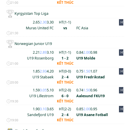
KẾT THÚC
21:00
Kyrgyzstan Top Liga
2.65
2.30
3.30
HT(
1
-
1
)
HT
Muras United FC
vs
FC Asia
21:30
Norwegian Junior U19
2.21
2.89
3.10
HT(
1
-
1
)
0.84
2.00
0.98
HT
U19 Rosenborg
1 - 2
U19 Molde
KẾT THÚC
21:00
1.85
2.93
4.20
HT(
0
-
0
)
0.75
1.50
1.07
HT
U19 Stabaek
2 - 4
U19 Fredrikstad
KẾT THÚC
20:00
1.59
3.05
5.10
HT(
2
-
0
)
0.74
1.50
0.96
HT
U19 Lillestrom
6 - 0
Aalesund FKU19
KẾT THÚC
19:30
1.90
3.10
3.65
HT(
2
-
2
)
0.85
2.00
0.95
HT
Sandefjord U19
2 - 4
U19 Asane Fotball
KẾT THÚC
19:00