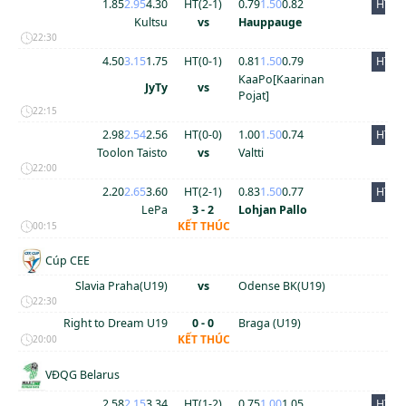
1.85
2.95
4.30
HT(
2
-
1
)
0.79
1.50
0.82
HT
Kultsu
vs
Hauppauge
22:30
4.50
3.15
1.75
HT(
0
-
1
)
0.81
1.50
0.79
HT
KaaPo[Kaarinan
JyTy
vs
Pojat]
22:15
2.98
2.54
2.56
HT(
0
-
0
)
1.00
1.50
0.74
HT
Toolon Taisto
vs
Valtti
22:00
2.20
2.65
3.60
HT(
2
-
1
)
0.83
1.50
0.77
HT
LePa
3 - 2
Lohjan Pallo
KẾT THÚC
00:15
Cúp CEE
Slavia Praha(U19)
vs
Odense BK(U19)
22:30
Right to Dream U19
0 - 0
Braga (U19)
KẾT THÚC
20:00
VĐQG Belarus
2.58
2.15
3.34
HT(
1
-
2
)
0.75
1.00
1.05
HT