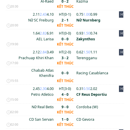
Al-Raed
0 - 2
Kazma
KẾT THÚC
20:30
2.11
2.43
4.10
HT(
0
-
1
)
0.75
1.00
0.99
HT
Nữ SC Freiburg
2 - 1
Nữ Nurnberg
KẾT THÚC
20:00
1.64
2.82
6.91
HT(
0
-
0
)
0.93
1.50
0.74
HT
AEL Larisa
0 - 0
Zakynthos
KẾT THÚC
19:00
2.12
2.84
3.49
HT(
2
-
0
)
0.62
1.50
1.11
HT
Prachuap Khiri Khan
3 - 2
Terengganu
KẾT THÚC
17:00
Chabab Atlas
0 - 0
Racing Casablanca
Khenifra
KẾT THÚC
15:55
2.45
2.30
4.00
HT(
3
-
0
)
0.31
0.50
2.02
HT
Petro Atletico
4 - 0
CF Reus Deportiu
KẾT THÚC
15:00
Nữ Real Betis
9 - 0
Cordoba (W)
KẾT THÚC
02:00
CD San Servan
1 - 0
CD Gevora
KẾT THÚC
02:00