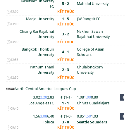
Kasetsart University
5 - 2
Mahidol University
FC
KẾT THÚC
13:00
Maejo University
1 - 5
J.W.Rangsit FC
KẾT THÚC
13:00
Chiang Rai Rajabhat
Nakhon Sawan
3 - 2
University
Rajabhat University
KẾT THÚC
13:00
Bangkok Thonburi
College of Asian
4 - 1
University
Scholars
KẾT THÚC
12:55
Pathum Thani
Chulalongkorn
2 - 3
University
University
KẾT THÚC
12:50
North Central America Leagues Cup
3.02
2.28
2.83
HT(
1
-
1
)
1.08
1.00
0.80
HT
Los Angeles FC
1 - 1
Chivas Guadalajara
KẾT THÚC
09:40
1.56
3.08
6.40
HT(
1
-
0
)
0.85
1.50
1.03
HT
Toluca
3 - 0
Seattle Sounders
KẾT THÚC
09:10