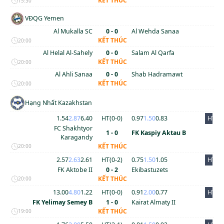
KẾT THÚC
15:30
VĐQG Yemen
Al Mukalla SC
0 - 0
Al Wehda Sanaa
KẾT THÚC
20:00
Al Helal Al-Sahely
0 - 0
Salam Al Qarfa
KẾT THÚC
20:00
Al Ahli Sanaa
0 - 0
Shab Hadramawt
KẾT THÚC
20:00
Hạng Nhất Kazakhstan
1.54
2.87
6.40
HT(
0
-
0
)
0.97
1.50
0.83
HT
FC Shakhtyor
1 - 0
FK Kaspiy Aktau B
Karagandy
KẾT THÚC
20:00
2.57
2.63
2.61
HT(
0
-
2
)
0.75
1.50
1.05
HT
FK Aktobe II
0 - 2
Ekibastuzets
KẾT THÚC
20:00
13.00
4.80
1.22
HT(
0
-
0
)
0.91
2.00
0.77
HT
FK Yelimay Semey B
1 - 0
Kairat Almaty II
KẾT THÚC
19:00