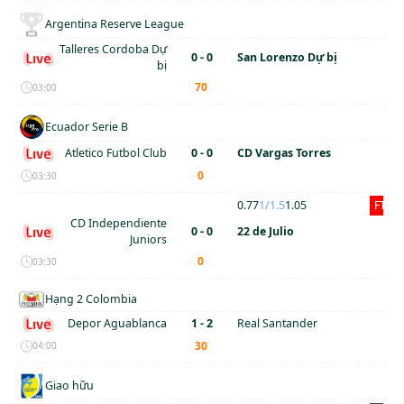
Argentina Reserve League
Talleres Cordoba Dự
0 - 0
San Lorenzo Dự bị
bị
'
70
03:00
Ecuador Serie B
Atletico Futbol Club
0 - 0
CD Vargas Torres
'
0
03:30
0.77
1/1.5
1.05
FT
CD Independiente
0 - 0
22 de Julio
Juniors
'
0
03:30
Hạng 2 Colombia
Depor Aguablanca
1 - 2
Real Santander
'
30
04:00
Giao hữu