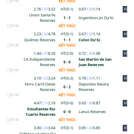
KẾT THÚC
01:00
2.76
1.97
3.52
HT(
0
-
1
)
0.67
0.50
1.14
HT
Union Santa Fe
1 - 1
Argentinos Jrs Dự bị
Reserves
KẾT THÚC
01:00
2.23
2.02
4.78
HT(
0
-
1
)
0.67
0.50
1.14
HT
Quilmes Reserves
1 - 1
Colon Dự bị
KẾT THÚC
01:00
1.44
2.97
8.20
HT(
2
-
0
)
0.72
1.00
1.08
HT
CA Independiente
San Martin de San
9 - 0
Reserves
Juan Reserves
KẾT THÚC
01:00
3.10
1.92
3.24
HT(
0
-
2
)
0.70
0.50
1.11
HT
Ferro Carril Oeste
Deportivo Riestra
0 - 2
Reserves
Reserves
KẾT THÚC
01:00
4.47
2.11
2.19
HT(
0
-
0
)
0.93
1.00
0.87
HT
Estudiantes Rio
0 - 0
Lanus Reserves
Cuarto Reserves
KẾT THÚC
01:00
3.00
2.04
3.04
HT(
0
-
1
)
0.95
1.00
0.85
HT
Defensa y Justicia Dự