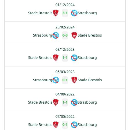
01/12/2024
Stade Brestois
3
-
1
Strasbourg
25/02/2024
Strasbourg
0
-
3
Stade Brestois
08/12/2023
Stade Brestois
1
-
1
Strasbourg
05/03/2023
Strasbourg
0
-
1
Stade Brestois
04/09/2022
Stade Brestois
1
-
1
Strasbourg
07/05/2022
Stade Brestois
0
-
1
Strasbourg