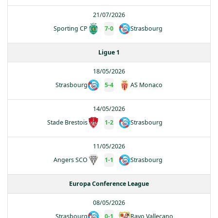
21/07/2026
Sporting CP
7
-
0
Strasbourg
Ligue 1
18/05/2026
Strasbourg
5
-
4
AS Monaco
14/05/2026
Stade Brestois
1
-
2
Strasbourg
11/05/2026
Angers SCO
1
-
1
Strasbourg
Europa Conference League
08/05/2026
Strasbourg
0
-
1
Rayo Vallecano