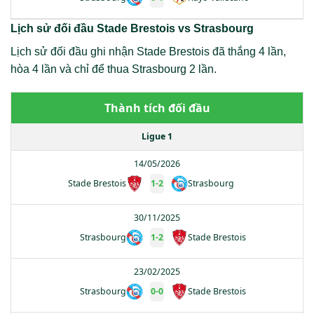
Lịch sử đối đầu Stade Brestois vs Strasbourg
Lịch sử đối đầu ghi nhận Stade Brestois đã thắng 4 lần,
hòa 4 lần và chỉ để thua Strasbourg 2 lần.
Thành tích đối đầu
Ligue 1
14/05/2026
Stade Brestois
1
-
2
Strasbourg
30/11/2025
Strasbourg
1
-
2
Stade Brestois
23/02/2025
Strasbourg
0
-
0
Stade Brestois