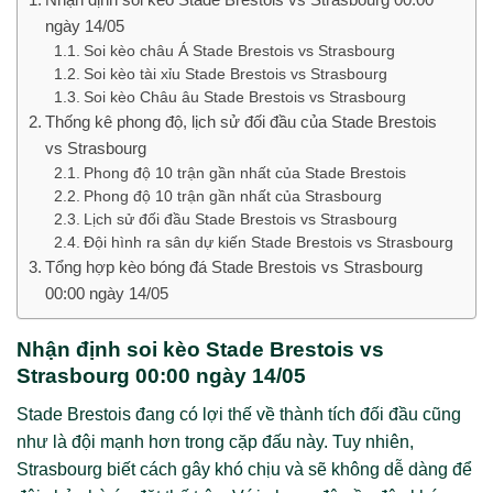
ngày 14/05
Soi kèo châu Á Stade Brestois vs Strasbourg
Soi kèo tài xỉu Stade Brestois vs Strasbourg
Soi kèo Châu âu Stade Brestois vs Strasbourg
Thống kê phong độ, lịch sử đối đầu của Stade Brestois
vs Strasbourg
Phong độ 10 trận gần nhất của Stade Brestois
Phong độ 10 trận gần nhất của Strasbourg
Lịch sử đối đầu Stade Brestois vs Strasbourg
Đội hình ra sân dự kiến Stade Brestois vs Strasbourg
Tổng hợp kèo bóng đá Stade Brestois vs Strasbourg
00:00 ngày 14/05
Nhận định soi kèo Stade Brestois vs
Strasbourg 00:00 ngày 14/05
Stade Brestois đang có lợi thế về thành tích đối đầu cũng
như là đội mạnh hơn trong cặp đấu này. Tuy nhiên,
Strasbourg biết cách gây khó chịu và sẽ không dễ dàng để