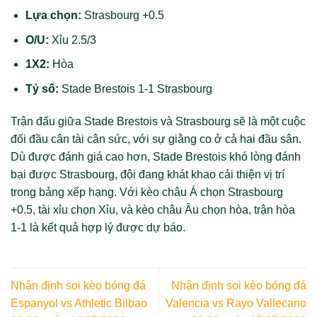
Lựa chọn:
Strasbourg +0.5
O/U:
Xỉu 2.5/3
1X2:
Hòa
Tỷ số:
Stade Brestois 1-1 Strasbourg
Trận đấu giữa Stade Brestois và Strasbourg sẽ là một cuộc
đối đầu cân tài cân sức, với sự giằng co ở cả hai đầu sân.
Dù được đánh giá cao hơn, Stade Brestois khó lòng đánh
bại được Strasbourg, đội đang khát khao cải thiện vị trí
trong bảng xếp hạng. Với kèo châu Á chọn Strasbourg
+0.5, tài xỉu chọn Xỉu, và kèo châu Âu chọn hòa, trận hòa
1-1 là kết quả hợp lý được dự báo.
Nhận định soi kèo bóng đá
Nhận định soi kèo bóng đá
Espanyol vs Athletic Bilbao
Valencia vs Rayo Vallecano