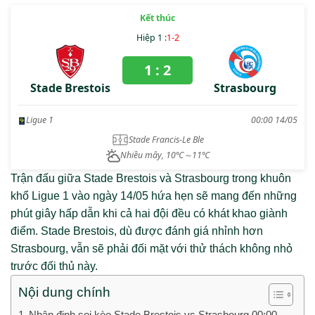
Kết thúc
Hiệp 1 :
1
-
2
1
:
2
Stade Brestois
Strasbourg
Ligue 1
00:00
14/05
Stade Francis-Le Ble
Nhiều mây, 10℃～11℃
Trận đấu giữa Stade Brestois và Strasbourg trong khuôn
khổ Ligue 1 vào ngày 14/05 hứa hẹn sẽ mang đến những
phút giây hấp dẫn khi cả hai đội đều có khát khao giành
điểm. Stade Brestois, dù được đánh giá nhỉnh hơn
Strasbourg, vẫn sẽ phải đối mặt với thử thách không nhỏ
trước đối thủ này.
Nội dung chính
Nhận định soi kèo Stade Brestois vs Strasbourg 00:00