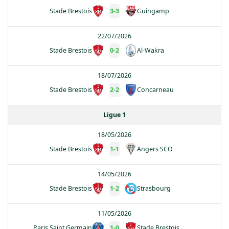
Stade Brestois
3
-
3
Guingamp
22/07/2026
Stade Brestois
0
-
2
Al-Wakra
18/07/2026
Stade Brestois
2
-
2
Concarneau
Ligue 1
18/05/2026
Stade Brestois
1
-
1
Angers SCO
14/05/2026
Stade Brestois
1
-
2
Strasbourg
11/05/2026
Paris Saint Germain
1
-
0
Stade Brestois