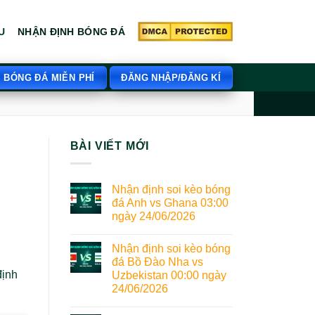
U
NHẬN ĐỊNH BÓNG ĐÁ
 BÓNG ĐÁ MIỄN PHÍ
ĐĂNG NHẬP/ĐĂNG KÍ
BÀI VIẾT MỚI
Nhận định soi kèo bóng
đá Anh vs Ghana 03:00
ngày 24/06/2026
Nhận định soi kèo bóng
đá Bồ Đào Nha vs
định
Uzbekistan 00:00 ngày
24/06/2026