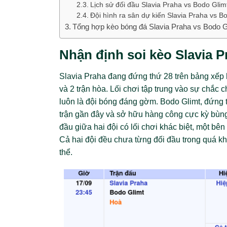
Lịch sử đối đầu Slavia Praha vs Bodo Glim
Đội hình ra sân dự kiến Slavia Praha vs B
Tổng hợp kèo bóng đá Slavia Praha vs Bodo G
Nhận định soi kèo Slavia P
Slavia Praha đang đứng thứ 28 trên bảng xếp h
và 2 trận hòa. Lối chơi tập trung vào sự chắc 
luôn là đội bóng đáng gờm. Bodo Glimt, đứng 
trận gần đây và sở hữu hàng công cực kỳ bùng 
đầu giữa hai đội có lối chơi khác biệt, một bê
Cả hai đội đều chưa từng đối đầu trong quá 
thể.