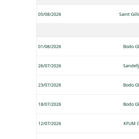
05/08/2026
Saint Gill
01/08/2026
Bodo G
26/07/2026
Sandef
23/07/2026
Bodo G
18/07/2026
Bodo G
12/07/2026
KFUM O