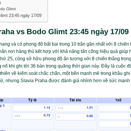
t
odo Glimt
limt 23:45 ngày 17/09
raha vs Bodo Glimt 23:45 ngày 17/09
ạng và có phong độ bất bại trong 10 trận gần nhất với 8 chiến
chắn nơi hàng thủ kết hợp với khả năng tấn công hiệu quả giúp 
thứ 25, cũng sở hữu phong độ ấn tượng với 8 chiến thắng tron
nổ khi ghi tới 36 bàn trong quãng thời gian này. Đây là cuộc đ
n thiên về kiểm soát chắc chắn, một bên mạnh mẽ trong khâu ghi
khứ, nhưng Slavia Praha được đánh giá nhỉnh hơn về sức mạnh