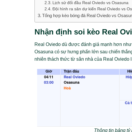
Lịch sử đối đầu Real Oviedo vs Osasuna
Đội hình ra sân dự kiến Real Oviedo vs O
Tổng hợp kèo bóng đá Real Oviedo vs Osasun
Nhận định soi kèo Real Ov
Real Oviedo dù được đánh giá mạnh hơn nhưng 
Osasuna có sự hưng phấn lớn sau chiến thắng 
nhiên thách thức từ sân nhà của Real Oviedo 
Thông tin bảng tỷ