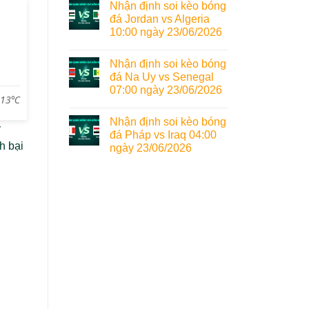
Nhận định soi kèo bóng
đá Jordan vs Algeria
10:00 ngày 23/06/2026
Nhận định soi kèo bóng
đá Na Uy vs Senegal
07:00 ngày 23/06/2026
～13℃
Nhận định soi kèo bóng
y
đá Pháp vs Iraq 04:00
h bại
ngày 23/06/2026