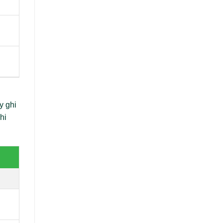
y ghi
hi