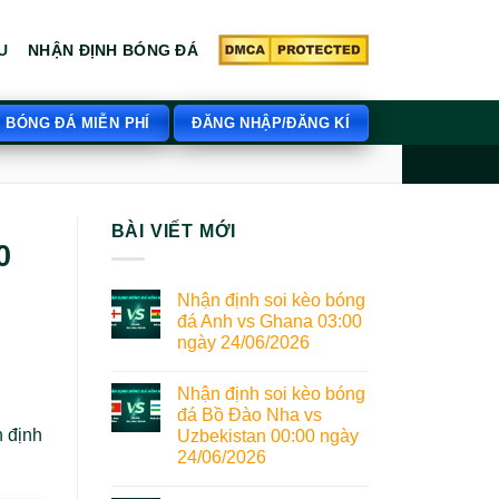
U
NHẬN ĐỊNH BÓNG ĐÁ
 BÓNG ĐÁ MIỄN PHÍ
ĐĂNG NHẬP/ĐĂNG KÍ
BÀI VIẾT MỚI
0
Nhận định soi kèo bóng
đá Anh vs Ghana 03:00
ngày 24/06/2026
Nhận định soi kèo bóng
đá Bồ Đào Nha vs
n định
Uzbekistan 00:00 ngày
24/06/2026