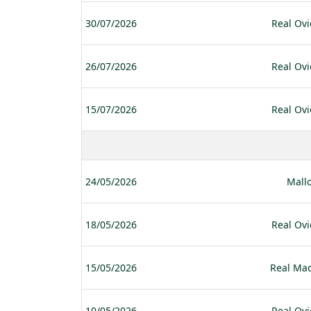
30/07/2026
Real Ov
26/07/2026
Real Ov
15/07/2026
Real Ov
24/05/2026
Mall
18/05/2026
Real Ov
15/05/2026
Real Ma
10/05/2026
Real Ov