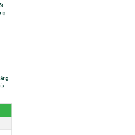
ốt
ang
hắng,
ấu