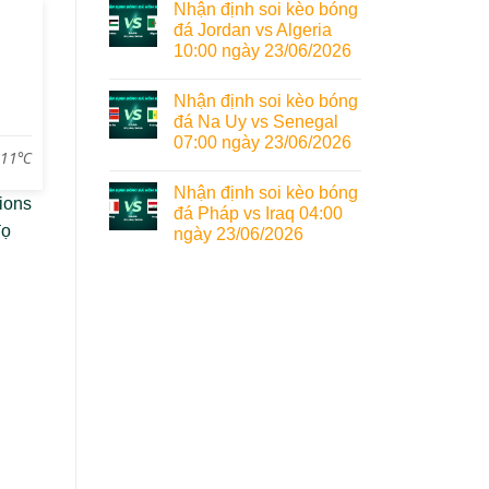
Nhận định soi kèo bóng
đá Jordan vs Algeria
10:00 ngày 23/06/2026
Nhận định soi kèo bóng
đá Na Uy vs Senegal
07:00 ngày 23/06/2026
～11℃
Nhận định soi kèo bóng
ions
đá Pháp vs Iraq 04:00
đọ
ngày 23/06/2026