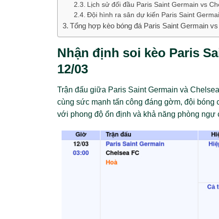
Lịch sử đối đầu Paris Saint Germain vs C
Đội hình ra sân dự kiến Paris Saint Germa
Tổng hợp kèo bóng đá Paris Saint Germain vs
Nhận định soi kèo Paris S
12/03
Trận đấu giữa Paris Saint Germain và Chelsea 
cùng sức mạnh tấn công đáng gờm, đội bóng 
với phong độ ổn định và khả năng phòng ngự có