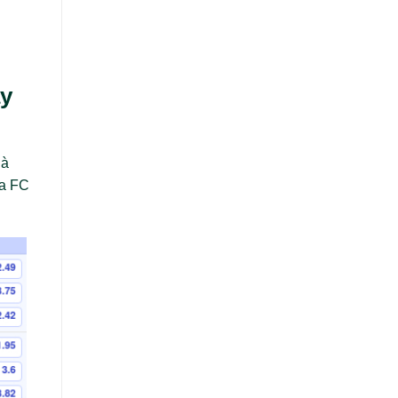
ày
hà
ea FC