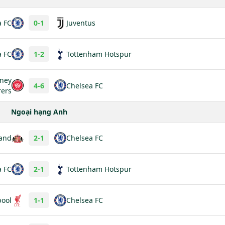
a FC
0
-
1
Juventus
a FC
1
-
2
Tottenham Hotspur
dney
4
-
6
Chelsea FC
ers
Ngoại hạng Anh
and
2
-
1
Chelsea FC
a FC
2
-
1
Tottenham Hotspur
pool
1
-
1
Chelsea FC