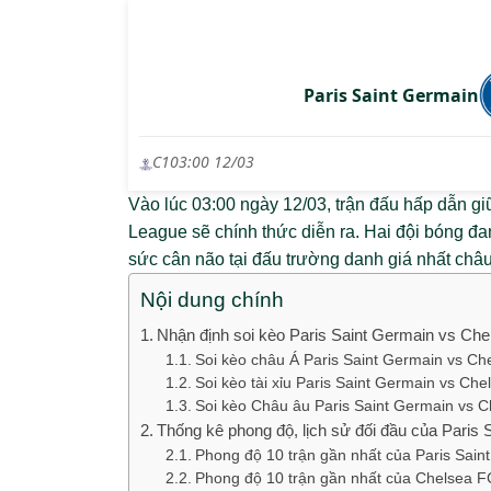
Paris Saint Germain
C1
03:00
12/03
Vào lúc 03:00 ngày 12/03, trận đấu hấp dẫn 
League sẽ chính thức diễn ra. Hai đội bóng 
sức cân não tại đấu trường danh giá nhất châ
Nội dung chính
Nhận định soi kèo Paris Saint Germain vs Che
Soi kèo châu Á Paris Saint Germain vs Ch
Soi kèo tài xỉu Paris Saint Germain vs Ch
Soi kèo Châu âu Paris Saint Germain vs 
Thống kê phong độ, lịch sử đối đầu của Paris
Phong độ 10 trận gần nhất của Paris Sain
Phong độ 10 trận gần nhất của Chelsea F