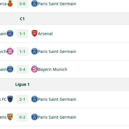
orca
3
-
0
Paris Saint Germain
C1
main
1
-
1
Arsenal
ich
1
-
1
Paris Saint Germain
main
5
-
4
Bayern Munich
Ligue 1
s FC
2
-
1
Paris Saint Germain
ens
0
-
2
Paris Saint Germain