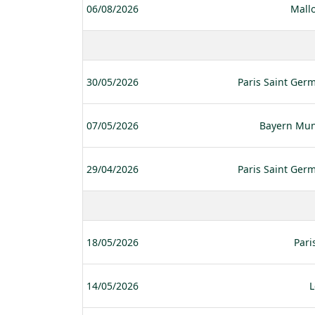
06/08/2026
Mall
30/05/2026
Paris Saint Ger
07/05/2026
Bayern Mun
29/04/2026
Paris Saint Ger
18/05/2026
Pari
14/05/2026
L