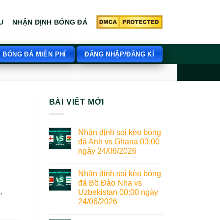
U
NHẬN ĐỊNH BÓNG ĐÁ
 BÓNG ĐÁ MIỄN PHÍ
ĐĂNG NHẬP/ĐĂNG KÍ
BÀI VIẾT MỚI
Nhận định soi kèo bóng
đá Anh vs Ghana 03:00
ngày 24/06/2026
Nhận định soi kèo bóng
đá Bồ Đào Nha vs
.
Uzbekistan 00:00 ngày
24/06/2026