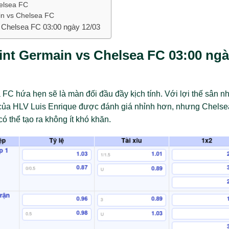
helsea FC
in vs Chelsea FC
 Chelsea FC 03:00 ngày 12/03
aint Germain vs Chelsea FC 03:00 ng
FC hứa hẹn sẽ là màn đối đầu đầy kịch tính. Với lợi thế sân n
của HLV Luis Enrique được đánh giá nhỉnh hơn, nhưng Chels
 thể tạo ra không ít khó khăn.