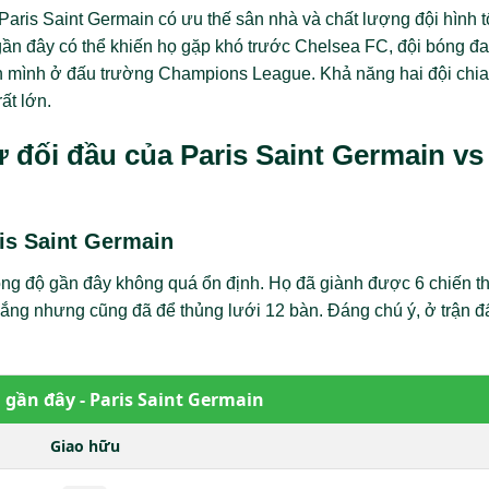
Paris Saint Germain có ưu thế sân nhà và chất lượng đội hình t
ần đây có thể khiến họ gặp khó trước Chelsea FC, đội bóng đ
nh mình ở đấu trường Champions League. Khả năng hai đội chia
ất lớn.
 đối đầu của Paris Saint Germain vs
is Saint Germain
ng độ gần đây không quá ổn định. Họ đã giành được 6 chiến t
thắng nhưng cũng đã để thủng lưới 12 bàn. Đáng chú ý, ở trận đ
 gần đây - Paris Saint Germain
Giao hữu