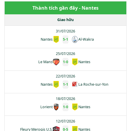
Thành tích gần đây - Nantes
Giao hữu
31/07/2026
Nantes
5
-
1
Al-Wakra
25/07/2026
Le Mans
1
-
0
Nantes
22/07/2026
Nantes
1
-
1
La Roche-sur-Yon
18/07/2026
Lorient
1
-
0
Nantes
12/07/2026
Fleury Merogis U.S.
0
-
5
Nantes