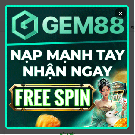
Bỏ
qua
×
nội
dung
Trang chủ
»
Nhận định bóng
NHẬN ĐỊNH BÓNG ĐÁ
Nhận định soi kèo bóng đá Lens vs
Nantes 01:45 ngày 09/05/2026
ĐĂNG VÀO
THÁNG 5 7, 2026
BỞI
Nhận định, Soi kèo Lens vs Nantes, dự đoán giải Ligue 1
hôm nay 01:45 ngày 09/05 chính xác. Nhận định bóng đá,
phân tích tỷ lệ kèo France dự đoán kết quả tỷ số trận đấu
tối và đêm nay nhanh nhất.
Kết thúc