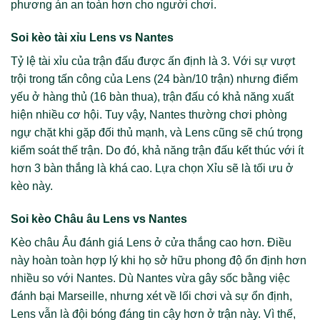
phương án an toàn hơn cho người chơi.
Soi kèo tài xỉu Lens vs Nantes
Tỷ lệ tài xỉu của trận đấu được ấn định là 3. Với sự vượt
trội trong tấn công của Lens (24 bàn/10 trận) nhưng điểm
yếu ở hàng thủ (16 bàn thua), trận đấu có khả năng xuất
hiện nhiều cơ hội. Tuy vậy, Nantes thường chơi phòng
ngự chặt khi gặp đối thủ mạnh, và Lens cũng sẽ chú trọng
kiểm soát thế trận. Do đó, khả năng trận đấu kết thúc với ít
hơn 3 bàn thắng là khá cao. Lựa chọn Xỉu sẽ là tối ưu ở
kèo này.
Soi kèo Châu âu Lens vs Nantes
Kèo châu Âu đánh giá Lens ở cửa thắng cao hơn. Điều
này hoàn toàn hợp lý khi họ sở hữu phong độ ổn định hơn
nhiều so với Nantes. Dù Nantes vừa gây sốc bằng việc
đánh bại Marseille, nhưng xét về lối chơi và sự ổn định,
Lens vẫn là đội bóng đáng tin cậy hơn ở trận này. Vì thế,