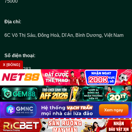
75000
Địa chỉ:
6C Võ Thị Sáu, Đông Hoà, Dĩ An, Bình Dương, Việt Nam
Số điện thoại:
X [ĐÓNG]
0914772283
Email:
keovipdecom@gmail.com
Copyright 2026 ©
cambienapsuatlop.com