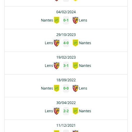
04/02/2024
Nantes
0
-
1
Lens
29/10/2023
Lens
4
-
0
Nantes
19/02/2023
Lens
3
-
1
Nantes
18/09/2022
Nantes
0
-
0
Lens
30/04/2022
Lens
2
-
2
Nantes
11/12/2021