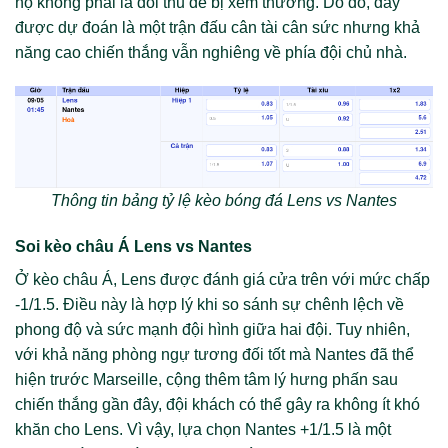
họ không phải là đối thủ dễ bị xem thường. Do đó, đây
được dự đoán là một trận đấu cân tài cân sức nhưng khả
năng cao chiến thắng vẫn nghiêng về phía đội chủ nhà.
Thông tin bảng tỷ lệ kèo bóng đá Lens vs Nantes
Soi kèo châu Á Lens vs Nantes
Ở kèo châu Á, Lens được đánh giá cửa trên với mức chấp
-1/1.5. Điều này là hợp lý khi so sánh sự chênh lệch về
phong độ và sức mạnh đội hình giữa hai đội. Tuy nhiên,
với khả năng phòng ngự tương đối tốt mà Nantes đã thể
hiện trước Marseille, cộng thêm tâm lý hưng phấn sau
chiến thắng gần đây, đội khách có thể gây ra không ít khó
khăn cho Lens. Vì vậy, lựa chọn Nantes +1/1.5 là một