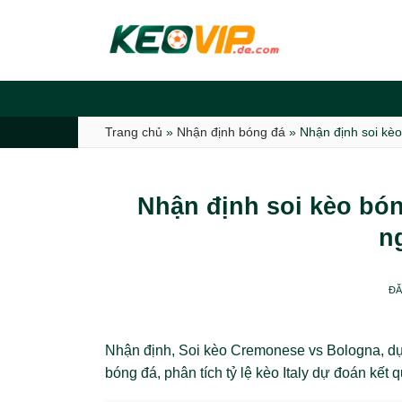
Bỏ
qua
nội
dung
Trang chủ
»
Nhận định bóng đá
»
Nhận định soi kè
Nhận định soi kèo bó
n
Đ
Nhận định, Soi kèo Cremonese vs Bologna, dự
bóng đá, phân tích tỷ lệ kèo Italy dự đoán kết 