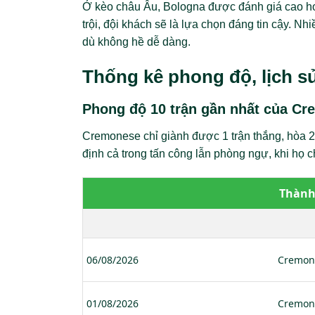
Ở kèo châu Âu, Bologna được đánh giá cao hơ
trội, đội khách sẽ là lựa chọn đáng tin cậy. N
dù không hề dễ dàng.
Thống kê phong độ, lịch 
Phong độ 10 trận gần nhất của C
Cremonese chỉ giành được 1 trận thắng, hòa 2 v
định cả trong tấn công lẫn phòng ngự, khi họ c
Thành
06/08/2026
Cremon
01/08/2026
Cremon