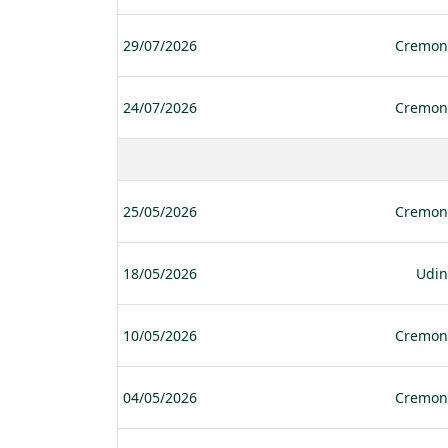
29/07/2026
Cremon
24/07/2026
Cremon
25/05/2026
Cremon
18/05/2026
Udin
10/05/2026
Cremon
04/05/2026
Cremon