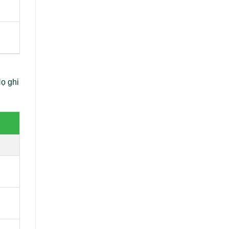
Họ ghi