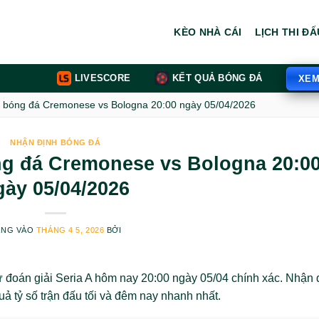
×
KÈO NHÀ CÁI
LỊCH THI ĐẤ
LIVESCORE
KẾT QUẢ BÓNG ĐÁ
XEM
o bóng đá Cremonese vs Bologna 20:00 ngày 05/04/2026
NHẬN ĐỊNH BÓNG ĐÁ
ng đá Cremonese vs Bologna 20:0
gày 05/04/2026
ĂNG VÀO
THÁNG 4 5, 2026
BỞI
 đoán giải Seria A hôm nay 20:00 ngày 05/04 chính xác. Nhận 
quả tỷ số trận đấu tối và đêm nay nhanh nhất.