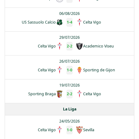
06/08/2026
US Sassuolo Calcio
1
-
4
Celta Vigo
29/07/2026
Celta Vigo
2
-
2
Academico Viseu
26/07/2026
Celta Vigo
1
-
0
Sporting de Gijon
19/07/2026
Sporting Braga
2
-
2
Celta Vigo
La Liga
24/05/2026
Celta Vigo
1
-
0
Sevilla