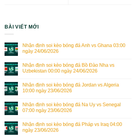
BÀI VIẾT MỚI
Nhận định soi kèo bóng đá Anh vs Ghana 03:00
ngày 24/06/2026
Nhận định soi kèo bóng đá Bồ Đào Nha vs
Uzbekistan 00:00 ngày 24/06/2026
Nhận định soi kèo bóng đá Jordan vs Algeria
10:00 ngày 23/06/2026
Nhận định soi kèo bóng đá Na Uy vs Senegal
07:00 ngày 23/06/2026
Nhận định soi kèo bóng đá Pháp vs Iraq 04:00
ngày 23/06/2026