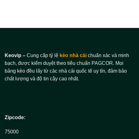
Keovip –
Cung cấp tỷ lệ
kèo nhà cái
chuẩn xác và minh
bạch, được kiểm duyệt theo tiêu chuẩn PAGCOR. Mọi
bảng kèo đều lấy từ các nhà cái quốc tế uy tín, đảm bảo
chất lượng và độ tin cậy cao nhất.
Zipcode:
75000