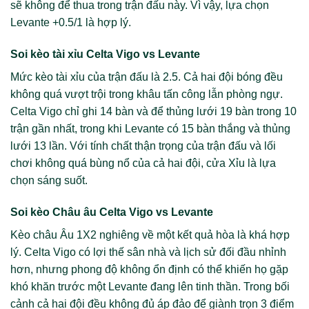
sẽ không để thua trong trận đấu này. Vì vậy, lựa chọn
Levante +0.5/1 là hợp lý.
Soi kèo tài xỉu Celta Vigo vs Levante
Mức kèo tài xỉu của trận đấu là 2.5. Cả hai đội bóng đều
không quá vượt trội trong khâu tấn công lẫn phòng ngự.
Celta Vigo chỉ ghi 14 bàn và để thủng lưới 19 bàn trong 10
trận gần nhất, trong khi Levante có 15 bàn thắng và thủng
lưới 13 lần. Với tính chất thận trọng của trận đấu và lối
chơi không quá bùng nổ của cả hai đội, cửa Xỉu là lựa
chọn sáng suốt.
Soi kèo Châu âu Celta Vigo vs Levante
Kèo châu Âu 1X2 nghiêng về một kết quả hòa là khá hợp
lý. Celta Vigo có lợi thế sân nhà và lịch sử đối đầu nhỉnh
hơn, nhưng phong độ không ổn định có thể khiến họ gặp
khó khăn trước một Levante đang lên tinh thần. Trong bối
cảnh cả hai đội đều không đủ áp đảo để giành trọn 3 điểm