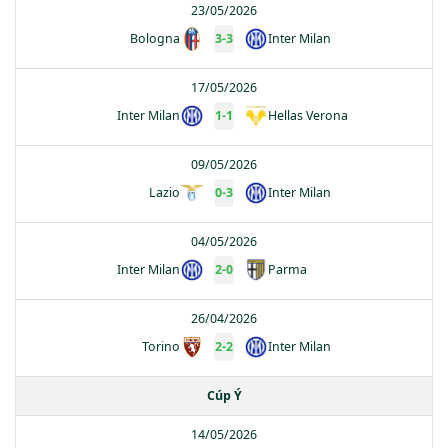
23/05/2026
Bologna
3
-
3
Inter Milan
17/05/2026
Inter Milan
1
-
1
Hellas Verona
09/05/2026
Lazio
0
-
3
Inter Milan
04/05/2026
Inter Milan
2
-
0
Parma
26/04/2026
Torino
2
-
2
Inter Milan
Cúp Ý
14/05/2026