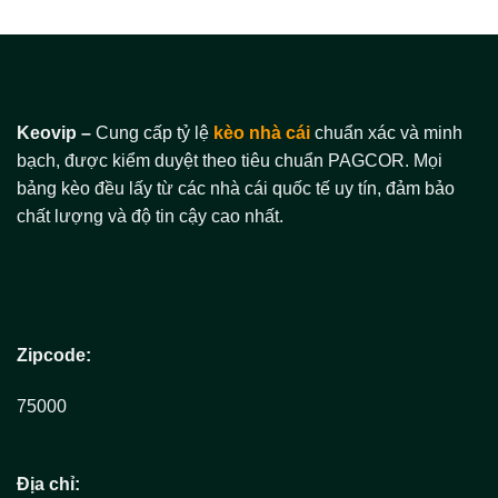
Keovip –
Cung cấp tỷ lệ
kèo nhà cái
chuẩn xác và minh
bạch, được kiểm duyệt theo tiêu chuẩn PAGCOR. Mọi
bảng kèo đều lấy từ các nhà cái quốc tế uy tín, đảm bảo
chất lượng và độ tin cậy cao nhất.
Zipcode:
75000
Địa chỉ: