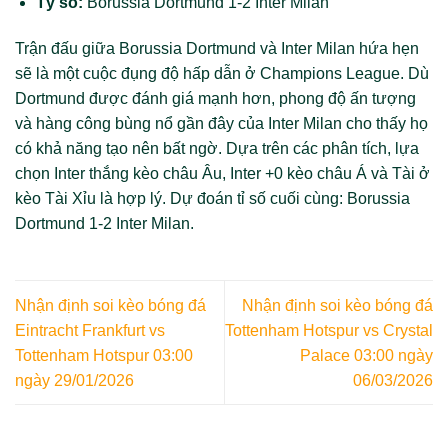
Tỷ số:
Borussia Dortmund 1-2 Inter Milan
Trận đấu giữa Borussia Dortmund và Inter Milan hứa hẹn
sẽ là một cuộc đụng độ hấp dẫn ở Champions League. Dù
Dortmund được đánh giá mạnh hơn, phong độ ấn tượng
và hàng công bùng nổ gần đây của Inter Milan cho thấy họ
có khả năng tạo nên bất ngờ. Dựa trên các phân tích, lựa
chọn Inter thắng kèo châu Âu, Inter +0 kèo châu Á và Tài ở
kèo Tài Xỉu là hợp lý. Dự đoán tỉ số cuối cùng: Borussia
Dortmund 1-2 Inter Milan.
Nhận định soi kèo bóng đá
Nhận định soi kèo bóng đá
Eintracht Frankfurt vs
Tottenham Hotspur vs Crystal
Tottenham Hotspur 03:00
Palace 03:00 ngày
ngày 29/01/2026
06/03/2026