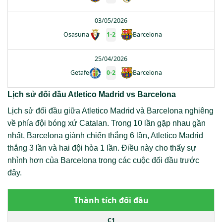
03/05/2026
Osasuna
1
-
2
Barcelona
25/04/2026
Getafe
0
-
2
Barcelona
Lịch sử đối đầu Atletico Madrid vs Barcelona
Lịch sử đối đầu giữa Atletico Madrid và Barcelona nghiêng
về phía đội bóng xứ Catalan. Trong 10 lần gặp nhau gần
nhất, Barcelona giành chiến thắng 6 lần, Atletico Madrid
thắng 3 lần và hai đội hòa 1 lần. Điều này cho thấy sự
nhỉnh hơn của Barcelona trong các cuộc đối đầu trước
đây.
Thành tích đối đầu
C1