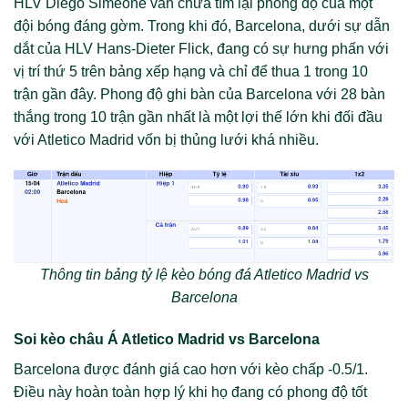
HLV Diego Simeone vẫn chưa tìm lại phong độ của một
đội bóng đáng gờm. Trong khi đó, Barcelona, dưới sự dẫn
dắt của HLV Hans-Dieter Flick, đang có sự hưng phấn với
vị trí thứ 5 trên bảng xếp hạng và chỉ để thua 1 trong 10
trận gần đây. Phong độ ghi bàn của Barcelona với 28 bàn
thắng trong 10 trận gần nhất là một lợi thế lớn khi đối đầu
với Atletico Madrid vốn bị thủng lưới khá nhiều.
Thông tin bảng tỷ lệ kèo bóng đá Atletico Madrid vs
Barcelona
Soi kèo châu Á Atletico Madrid vs Barcelona
Barcelona được đánh giá cao hơn với kèo chấp -0.5/1.
Điều này hoàn toàn hợp lý khi họ đang có phong độ tốt