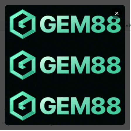
Bỏ
qua
×
nội
dung
Trang chủ
»
Nhận định bóng đá
»
NHẬN ĐỊNH BÓNG ĐÁ
Nhận định soi kèo bóng đá Atletico
Madrid vs Barcelona 02:00 ngày
15/04/2026
ĐĂNG VÀO
THÁNG 4 14, 2026
BỞI
Nhận định, Soi kèo Atletico Madrid vs Barcelona, dự đoán
giải C1 hôm nay 02:00 ngày 15/04 chính xác. Nhận định
bóng đá, phân tích tỷ lệ kèo Europe dự đoán kết quả tỷ số
trận đấu tối và đêm nay nhanh nhất.