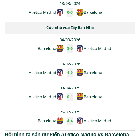
18/03/2024
Atletico Madrid
0
-
3
Barcelona
Cúp nhà vua Tây Ban Nha
04/03/2026
Barcelona
3
-
0
Atletico Madrid
13/02/2026
Atletico Madrid
4
-
0
Barcelona
03/04/2025
Atletico Madrid
0
-
1
Barcelona
26/02/2025
Barcelona
4
-
4
Atletico Madrid
Đội hình ra sân dự kiến Atletico Madrid vs Barcelona