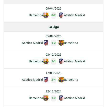
09/04/2026
Barcelona
0
-
2
Atletico Madrid
La Liga
05/04/2026
Atletico Madrid
1
-
2
Barcelona
03/12/2025
Barcelona
3
-
1
Atletico Madrid
17/03/2025
Atletico Madrid
2
-
4
Barcelona
22/12/2024
Barcelona
1
-
2
Atletico Madrid