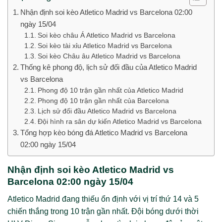
Nhận định soi kèo Atletico Madrid vs Barcelona 02:00
ngày 15/04
Soi kèo châu Á Atletico Madrid vs Barcelona
Soi kèo tài xỉu Atletico Madrid vs Barcelona
Soi kèo Châu âu Atletico Madrid vs Barcelona
Thống kê phong độ, lịch sử đối đầu của Atletico Madrid
vs Barcelona
Phong độ 10 trận gần nhất của Atletico Madrid
Phong độ 10 trận gần nhất của Barcelona
Lịch sử đối đầu Atletico Madrid vs Barcelona
Đội hình ra sân dự kiến Atletico Madrid vs Barcelona
Tổng hợp kèo bóng đá Atletico Madrid vs Barcelona
02:00 ngày 15/04
Nhận định soi kèo Atletico Madrid vs
Barcelona 02:00 ngày 15/04
Atletico Madrid đang thiếu ổn định với vị trí thứ 14 và 5
chiến thắng trong 10 trận gần nhất. Đội bóng dưới thời