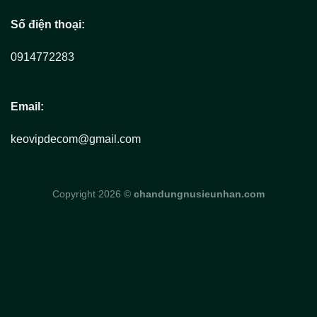
Số điện thoại:
X [ĐÓNG]
0914772283
Email:
keovipdecom@gmail.com
Copyright 2026 ©
chandungnusieunhan.com