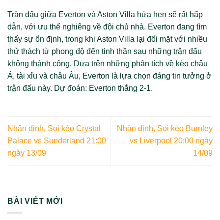
Trận đấu giữa Everton và Aston Villa hứa hẹn sẽ rất hấp
dẫn, với ưu thế nghiêng về đội chủ nhà. Everton đang tìm
thấy sự ổn định, trong khi Aston Villa lại đối mặt với nhiều
thử thách từ phong độ đến tinh thần sau những trận đấu
không thành công. Dựa trên những phân tích về kèo châu
Á, tài xỉu và châu Âu, Everton là lựa chọn đáng tin tưởng ở
trận đấu này. Dự đoán: Everton thắng 2-1.
Nhận định, Soi kèo Crystal
Nhận định, Soi kèo Burnley
Palace vs Sunderland 21:00
vs Liverpool 20:00 ngày
ngày 13/09
14/09
BÀI VIẾT MỚI