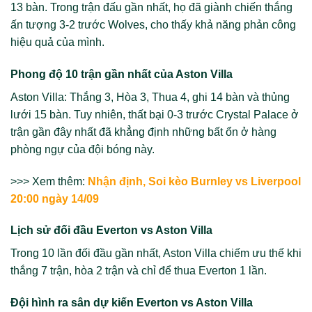
13 bàn. Trong trận đấu gần nhất, họ đã giành chiến thắng
ấn tượng 3-2 trước Wolves, cho thấy khả năng phản công
hiệu quả của mình.
Phong độ 10 trận gần nhất của Aston Villa
Aston Villa: Thắng 3, Hòa 3, Thua 4, ghi 14 bàn và thủng
lưới 15 bàn. Tuy nhiên, thất bại 0-3 trước Crystal Palace ở
trận gần đây nhất đã khẳng định những bất ổn ở hàng
phòng ngự của đội bóng này.
>>> Xem thêm:
Nhận định, Soi kèo Burnley vs Liverpool
20:00 ngày 14/09
Lịch sử đối đầu Everton vs Aston Villa
Trong 10 lần đối đầu gần nhất, Aston Villa chiếm ưu thế khi
thắng 7 trận, hòa 2 trận và chỉ để thua Everton 1 lần.
Đội hình ra sân dự kiến Everton vs Aston Villa