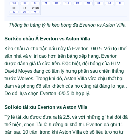
Thông tin bảng tỷ lệ kèo bóng đá Everton vs Aston Villa
Soi kèo châu Á Everton vs Aston Villa
Kèo châu Á cho trận đấu này là Everton -0/0.5. Với lợi thế
sân nhà và vị trí cao hơn trên bảng xếp hạng, Everton
được đánh giá là cửa trên. Đặc biệt, đội bóng của HLV
David Moyes đang có tâm lý hưng phấn sau chiến thắng
trước Wolves. Trong khi đó, Aston Villa vừa chịu thất bại
đậm và phong độ sân khách của họ cũng rất đáng lo ngại.
Do đó, lựa chọn Everton -0/0.5 là hợp lý.
Soi kèo tài xỉu Everton vs Aston Villa
Tỷ lệ tài xỉu được đưa ra là 2.5, và với những gì hai đội đã
thể hiện, chọn Tài là hướng đi khả thi. Everton đã ghi 11
bàn sau 10 trận, trong khi Aston Villa có số liệu tương tự