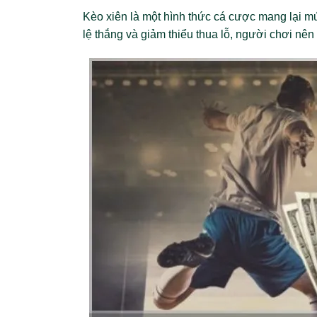
Kèo xiên là một hình thức cá cược mang lại mứ
lệ thắng và giảm thiểu thua lỗ, người chơi nên