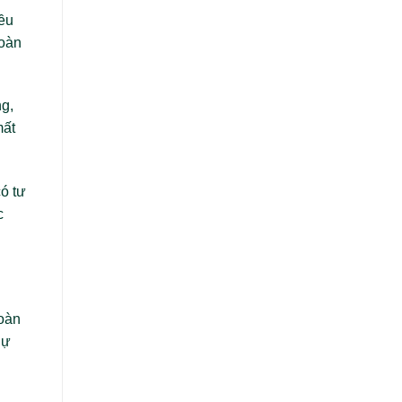
iều
toàn
ng,
mất
có tư
c
hoàn
dự