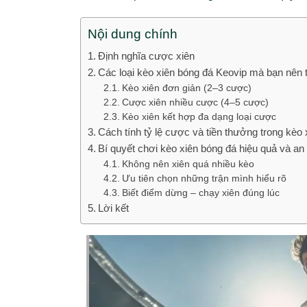
Nội dung chính
Định nghĩa cược xiên
Các loại kèo xiên bóng đá Keovip mà bạn nên 
Kèo xiên đơn giản (2–3 cược)
Cược xiên nhiều cược (4–5 cược)
Kèo xiên kết hợp đa dạng loại cược
Cách tính tỷ lệ cược và tiền thưởng trong kèo 
Bí quyết chơi kèo xiên bóng đá hiệu quả và an
Không nên xiên quá nhiều kèo
Ưu tiên chọn những trận mình hiểu rõ
Biết điểm dừng – chạy xiên đúng lúc
Lời kết