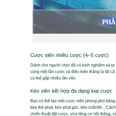
Cược xiên nhiều cược (4–5 cược)
Dành cho người chơi đã có kinh nghiệm và tự ti
cùng một lần cược và điều kiện thắng là tất c
có thể gấp nhiều lần vốn.
Kèo xiên kết hợp đa dạng loại cược
Bạn có thể tạo một cược xiên phong phú bằng 
kèo thẻ phạt, kèo phạt góc, kèo chẵn/lẻ…Cách n
chiến thuật đặt cược, vừa tăng cơ hội thắng, vừ