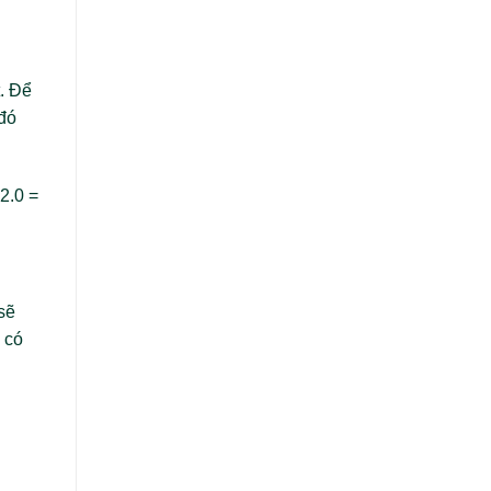
. Để
 đó
 2.0 =
sẽ
 có