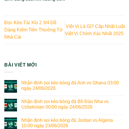
Đọc Kèo Tài Xỉu 2 3/4 Dễ
Việt Vị Là Gì? Cập Nhật Luật
Dàng Kiếm Tiền Thưởng Từ
Việt Vị Chính Xác Nhất 2025
Nhà Cái
BÀI VIẾT MỚI
Nhận định soi kèo bóng đá Anh vs Ghana 03:00
ngày 24/06/2026
Nhận định soi kèo bóng đá Bồ Đào Nha vs
Uzbekistan 00:00 ngày 24/06/2026
Nhận định soi kèo bóng đá Jordan vs Algeria
10:00 ngày 23/06/2026