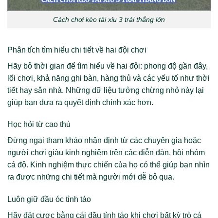
Cách chơi kèo tài xỉu 3 trái thắng lớn
Phân tích tìm hiểu chi tiết về hai đội chơi
Hãy bỏ thời gian để tìm hiểu về hai đội: phong độ gần đây,
lối chơi, khả năng ghi bàn, hàng thủ và các yếu tố như thời
tiết hay sân nhà. Những dữ liệu tưởng chừng nhỏ này lại
giúp bạn đưa ra quyết định chính xác hơn.
Học hỏi từ cao thủ
Đừng ngại tham khảo nhận định từ các chuyên gia hoặc
người chơi giàu kinh nghiệm trên các diễn đàn, hội nhóm
cá độ. Kinh nghiệm thực chiến của họ có thể giúp bạn nhìn
ra được những chi tiết mà người mới dễ bỏ qua.
Luôn giữ đầu óc tỉnh táo
Hãy đặt cược bằng cái đầu tỉnh táo khi chơi bất kỳ trò cá