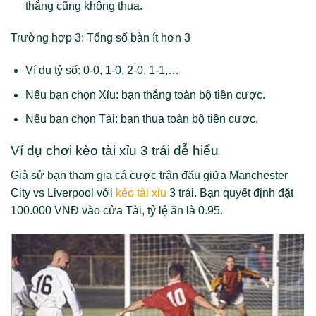
thắng cũng không thua.
Trường hợp 3: Tổng số bàn ít hơn 3
Ví dụ tỷ số: 0-0, 1-0, 2-0, 1-1,…
Nếu bạn chọn Xỉu: bạn thắng toàn bộ tiền cược.
Nếu bạn chọn Tài: bạn thua toàn bộ tiền cược.
Ví dụ chơi kèo tài xỉu 3 trái dễ hiểu
Giả sử bạn tham gia cá cược trận đấu giữa Manchester
City vs Liverpool với
kèo tài xỉu
3 trái. Bạn quyết định đặt
100.000 VNĐ vào cửa Tài, tỷ lệ ăn là 0.95.