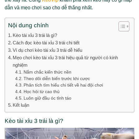
dẫn và mẹo chơi sao cho dễ thắng nhất.
Nội dung chính
Kèo tài xỉu 3 trái là gì?
Cách đọc kèo tài xỉu 3 trái chi tiết
Ví dụ chơi kèo tài xỉu 3 trái dễ hiểu
Mẹo chơi kèo tài xỉu 3 trái hiệu quả từ người có kinh
nghiệm
Nắm chắc kiến thức nền
Theo dõi diễn biến trước khi cược
Phân tích tìm hiểu chi tiết về hai đội chơi
Học hỏi từ cao thủ
Luôn giữ đầu óc tỉnh táo
Kết luận
Kèo tài xỉu 3 trái là gì?