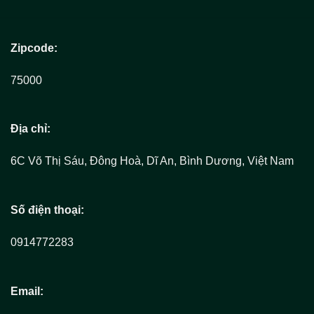
Zipcode:
75000
Địa chỉ:
6C Võ Thị Sáu, Đông Hoà, Dĩ An, Bình Dương, Việt Nam
Số điện thoại:
X [ĐÓNG]
0914772283
Email: