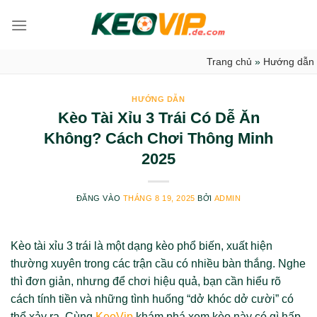
Bỏ
qua
×
nội
dung
Trang chủ
»
Hướng dẫn
HƯỚNG DẪN
Kèo Tài Xỉu 3 Trái Có Dễ Ăn
Không? Cách Chơi Thông Minh
2025
ĐĂNG VÀO
THÁNG 8 19, 2025
BỞI
ADMIN
Kèo tài xỉu 3 trái là một dạng kèo phổ biến, xuất hiện
thường xuyên trong các trận cầu có nhiều bàn thắng. Nghe
thì đơn giản, nhưng để chơi hiệu quả, bạn cần hiểu rõ
cách tính tiền và những tình huống “dở khóc dở cười” có
thể xảy ra. Cùng
KeoVip
khám phá xem kèo này có gì hấp