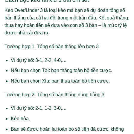
Kèo Over/Under 3 là loại kèo mà bạn sẽ dự đoán tổng số
bàn thắng của cả hai đội trong một trận đấu. Kết quả thắng,
thua hay hoàn tiền sẽ dựa vào con số 3 bàn – là mức tỷ lệ
được nhà cái đưa ra.
Trường hợp 1: Tổng số bàn thắng lớn hơn 3
Ví dụ tỷ số: 3-1, 2-2, 4-0,…
Nếu bạn chọn Tài: bạn thắng toàn bộ tiền cược.
Nếu bạn chọn Xỉu: bạn thua toàn bộ tiền cược.
Trường hợp 2: Tổng số bàn thắng đúng bằng 3
Ví dụ tỷ số: 2-1, 1-2, 3-0,…
Kèo hòa.
Bạn sẽ được hoàn lại toàn bộ số tiền đã cược, không