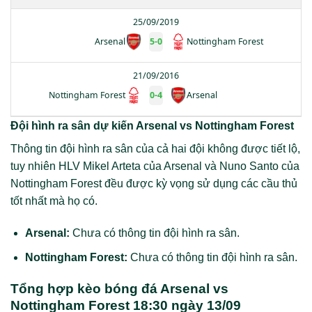
25/09/2019
Arsenal
5
-
0
Nottingham Forest
21/09/2016
Nottingham Forest
0
-
4
Arsenal
Đội hình ra sân dự kiến Arsenal vs Nottingham Forest
Thông tin đội hình ra sân của cả hai đội không được tiết lộ,
tuy nhiên HLV Mikel Arteta của Arsenal và Nuno Santo của
Nottingham Forest đều được kỳ vọng sử dụng các cầu thủ
tốt nhất mà họ có.
Arsenal:
Chưa có thông tin đội hình ra sân.
Nottingham Forest:
Chưa có thông tin đội hình ra sân.
Tổng hợp kèo bóng đá Arsenal vs
Nottingham Forest 18:30 ngày 13/09