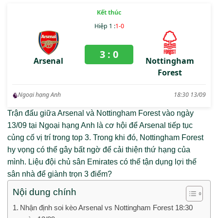
Kết thúc
Hiệp 1 :
1
-
0
3
:
0
Arsenal
Nottingham
Forest
Ngoại hạng Anh
18:30
13/09
Trận đấu giữa Arsenal và Nottingham Forest vào ngày
13/09 tại Ngoại hạng Anh là cơ hội để Arsenal tiếp tục
củng cố vị trí trong top 3. Trong khi đó, Nottingham Forest
hy vọng có thể gây bất ngờ để cải thiện thứ hạng của
mình. Liệu đội chủ sân Emirates có thể tận dụng lợi thế
sân nhà để giành trọn 3 điểm?
Nội dung chính
Nhận định soi kèo Arsenal vs Nottingham Forest 18:30