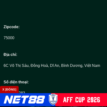
Zipcode:
75000
Địa chỉ:
6C Võ Thị Sáu, Đông Hoà, Dĩ An, Bình Dương, Việt Nam
Số điện thoại:
X [ĐÓNG]
0914772283