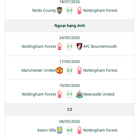
18/07/2026
Notts County
0
-
2
Nottingham Forest
Ngoại hạng Anh
24/05/2026
Nottingham Forest
1
-
1
AFC Bournemouth
17/05/2026
Manchester United
3
-
2
Nottingham Forest
10/05/2026
Nottingham Forest
1
-
1
Newcastle United
C2
08/05/2026
Aston Villa
4
-
0
Nottingham Forest