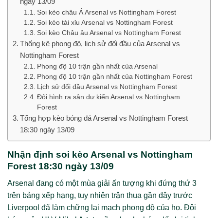
ngày 13/09
Soi kèo châu Á Arsenal vs Nottingham Forest
Soi kèo tài xỉu Arsenal vs Nottingham Forest
Soi kèo Châu âu Arsenal vs Nottingham Forest
Thống kê phong độ, lịch sử đối đầu của Arsenal vs
Nottingham Forest
Phong độ 10 trận gần nhất của Arsenal
Phong độ 10 trận gần nhất của Nottingham Forest
Lịch sử đối đầu Arsenal vs Nottingham Forest
Đội hình ra sân dự kiến Arsenal vs Nottingham
Forest
Tổng hợp kèo bóng đá Arsenal vs Nottingham Forest
18:30 ngày 13/09
Nhận định soi kèo Arsenal vs Nottingham
Forest 18:30 ngày 13/09
Arsenal đang có một mùa giải ấn tượng khi đứng thứ 3
trên bảng xếp hạng, tuy nhiên trận thua gần đây trước
Liverpool đã làm chững lại mạch phong độ của họ. Đội