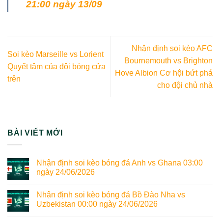
21:00 ngày 13/09
Nhận định soi kèo AFC
Soi kèo Marseille vs Lorient
Bournemouth vs Brighton
Quyết tâm của đội bóng cửa
Hove Albion Cơ hội bứt phá
trên
cho đội chủ nhà
BÀI VIẾT MỚI
Nhận định soi kèo bóng đá Anh vs Ghana 03:00
ngày 24/06/2026
Nhận định soi kèo bóng đá Bồ Đào Nha vs
Uzbekistan 00:00 ngày 24/06/2026